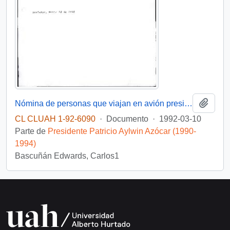
Añadi
Nómina de personas que viajan en avión presidencial: día 12 marzo 09:30 hrs. Salon Vip, Pudahuel
CL CLUAH 1-92-6090
·
Documento
·
1992-03-10
Parte de
Presidente Patricio Aylwin Azócar (1990-
1994)
Bascuñán Edwards, Carlos1