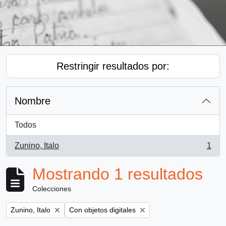
Restringir resultados por:
Nombre
Todos
Zunino, Italo
1
, 1 resultados
Mostrando 1 resultados
Colecciones
Remove filter:
Remove filter:
Zunino, Italo
Con objetos digitales