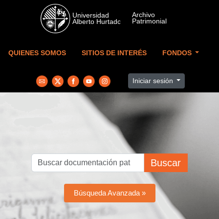
Skip to main content
QUIENES SOMOS
SITIOS DE INTERÉS
FONDOS
Iniciar sesión
Buscar
Búsqueda Avanzada »