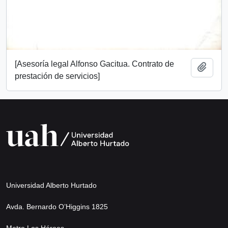
[Asesoría legal Alfonso Gacitua. Contrato de
Añadi
prestación de servicios]
Universidad Alberto Hurtado
Avda. Bernardo O’Higgins 1825
Metro Los Héroes