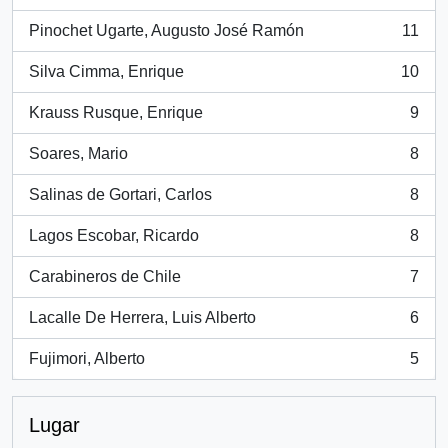
, 26 resultados
Pinochet Ugarte, Augusto José Ramón
11
, 11 resultados
Silva Cimma, Enrique
10
, 10 resultados
Krauss Rusque, Enrique
9
, 9 resultados
Soares, Mario
8
, 8 resultados
Salinas de Gortari, Carlos
8
, 8 resultados
Lagos Escobar, Ricardo
8
, 8 resultados
Carabineros de Chile
7
, 7 resultados
Lacalle De Herrera, Luis Alberto
6
, 6 resultados
Fujimori, Alberto
5
, 5 resultados
Lugar