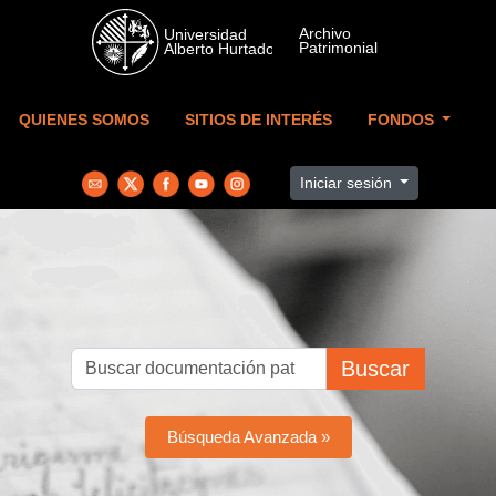
Skip to main content
QUIENES SOMOS
SITIOS DE INTERÉS
FONDOS
Iniciar sesión
Buscar
Búsqueda Avanzada »