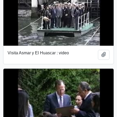
Visita Asmar y El Huascar : video
Añadi