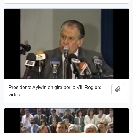
Presidente Aylwin en gira por la VIII Región:
Añadi
video