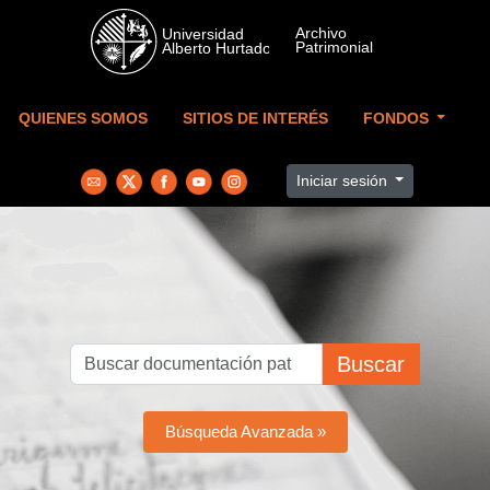
Skip to main content
QUIENES SOMOS
SITIOS DE INTERÉS
FONDOS
Iniciar sesión
Buscar
Búsqueda Avanzada »