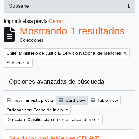
Subserie
1
, 1 resultados
Imprimir vista previa
Cerrar
Mostrando 1 resultados
Colecciones
Remove filter:
Chile. Ministerio de Justicia. Servicio Nacional de Menores
Remove filter:
Subserie
Opciones avanzadas de búsqueda
Imprimir vista previa
Card view
Table view
Ordenar por: Fecha de inicio
Dirección: Clasificación en orden ascendente
Servicio Nacional de Menores (SENAME)