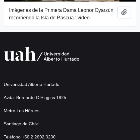
Imágenes de la Primera Dama Leonor Oyarzún
Añadi
recorriendo la Isla de Pascua : video
Universidad Alberto Hurtado
Avda. Bernardo O’Higgins 1825
Metro Los Héroes
Santiago de Chile
Teléfono +56 2 2692 0200