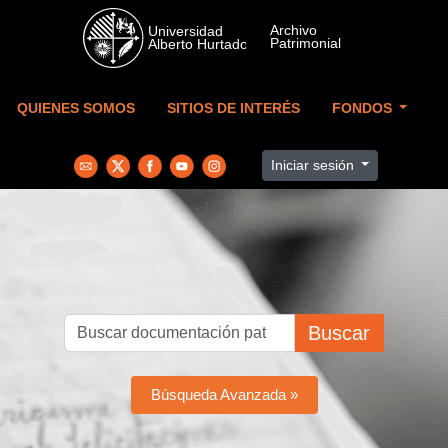
Skip to main content
QUIENES SOMOS
SITIOS DE INTERÉS
FONDOS
Iniciar sesión
Buscar
Búsqueda Avanzada »