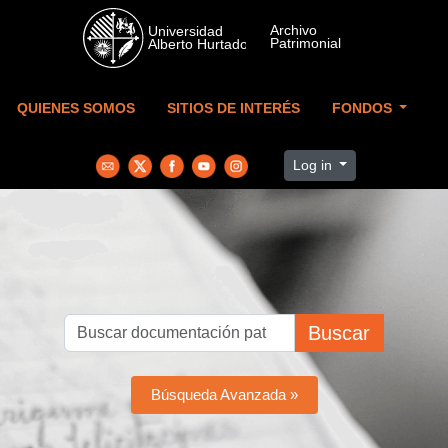
Skip to main content
QUIENES SOMOS
SITIOS DE INTERÉS
FONDOS
Log in
Buscar
Búsqueda Avanzada »