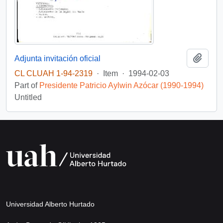
Add t
Adjunta invitación oficial
CL CLUAH 1-94-2319
·
Item
·
1994-02-03
Part of
Presidente Patricio Aylwin Azócar (1990-1994)
Untitled
Universidad Alberto Hurtado