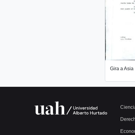
Gira a Asia
Cienci
Derec
Econo