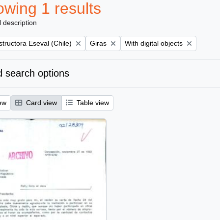
wing 1 results
l description
Remove filter:
Remove filter:
tructora Eseval (Chile)
Giras
With digital objects
 search options
ew
Card view
Table view