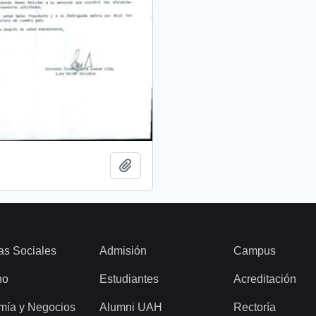
Add to clipboard
as Sociales
Admisión
Campus
ho
Estudiantes
Acreditación
mía y Negocios
Alumni UAH
Rectoría