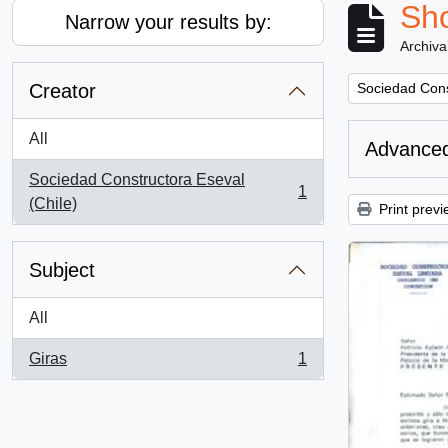
Sho
Narrow your results by:
Archiva
Remove filter:
Creator
Sociedad Cons
All
Advanced
Sociedad Constructora Eseval
1
, 1 results
(Chile)
Print previ
Subject
All
Giras
1
, 1 results