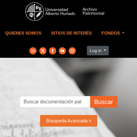
Skip to main content
QUIENES SOMOS
SITIOS DE INTERÉS
FONDOS
Log in
Buscar
Búsqueda Avanzada »