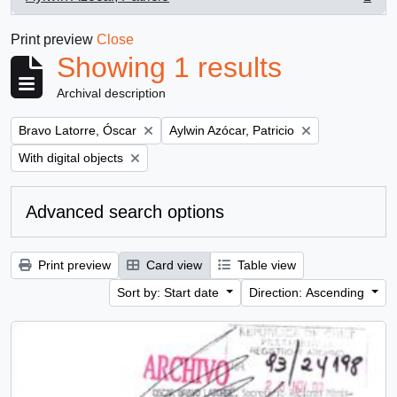
, 1 results
Print preview
Close
Showing 1 results
Archival description
Remove filter:
Remove filter:
Bravo Latorre, Óscar
Aylwin Azócar, Patricio
Remove filter:
With digital objects
Advanced search options
Print preview
Card view
Table view
Sort by: Start date
Direction: Ascending