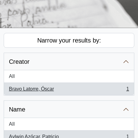
Narrow your results by:
Creator
All
Bravo Latorre, Óscar
1
, 1 results
Name
All
Aylwin Azócar, Patricio
1