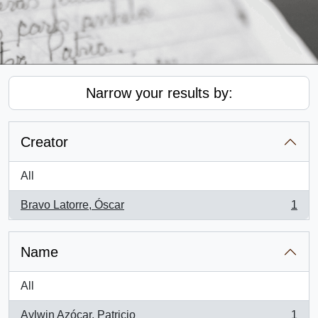
Narrow your results by:
Creator
All
Bravo Latorre, Óscar
1
, 1 results
Name
All
Aylwin Azócar, Patricio
1