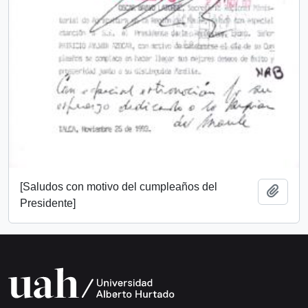
[Saludos con motivo del cumpleaños del
Add t
Presidente]