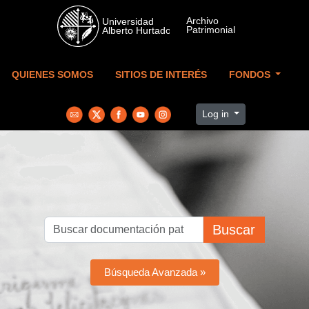
Skip to main content
QUIENES SOMOS
SITIOS DE INTERÉS
FONDOS
Log in
Buscar
Búsqueda Avanzada »