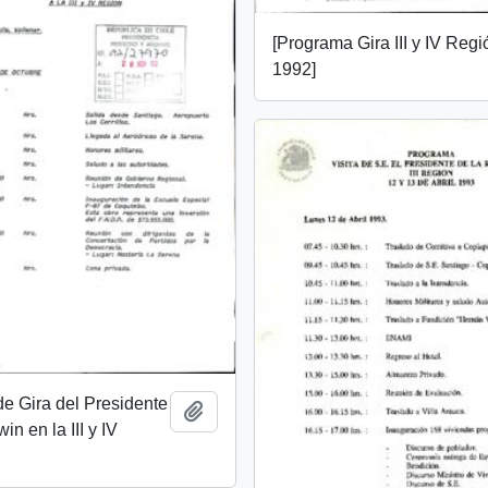
[Programa Gira III y IV Regi
1992]
e Gira del Presidente
Añadir al portapapeles
in en la III y IV