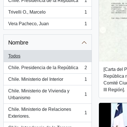
Chile. Presidencia de la República
1
, 1 resultados
Trivelli O., Marcelo
1
, 1 resultados
Vera Pacheco, Juan
1
, 1 resultados
Nombre
Todos
Chile. Presidencia de la República
2
[Carta del 
, 2 resultados
República 
Chile. Ministerio del Interior
1
, 1 resultados
Comité Ciu
III Región].
Chile. Ministerio de Vivienda y
1
, 1 resultados
Urbanismo
Chile. Ministerio de Relaciones
1
, 1 resultados
Exteriores.