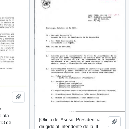
e
Añadir al portapapeles
r
plata
[Oficio del Asesor Presidencial
Añadi
 13 de
dirigido al Intendente de la III