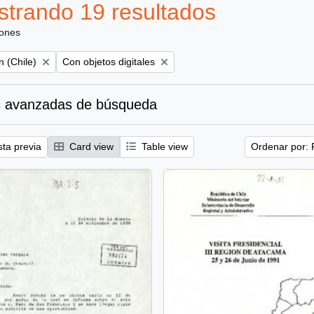
trando 19 resultados
iones
Remove filter:
 (Chile)
Con objetos digitales
 avanzadas de búsqueda
sta previa
Card view
Table view
Ordenar por: 