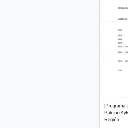
[Programa d
Patricio Aylw
Región]