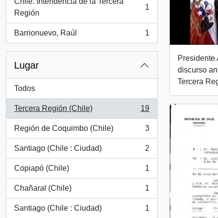
Chile. Intendencia de la Tercera
1
, 1 resultados
Región
Barrionuevo, Raúl
1
, 1 resultados
Presidente 
Lugar
discurso an
Tercera Reg
Todos
Tercera Región (Chile)
19
, 19 resultados
Región de Coquimbo (Chile)
3
, 3 resultados
Santiago (Chile : Ciudad)
2
, 2 resultados
Copiapó (Chile)
1
, 1 resultados
Chañaral (Chile)
1
, 1 resultados
Santiago (Chile : Ciudad)
1
, 1 resultados