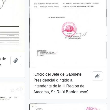
n de
Añadir al portapapeles
e
[Oficio del Jefe de Gabinete
Añadi
Presidencial dirigido al
Intendente de la III Región de
Atacama, Sr. Raúl Barrionuevo]