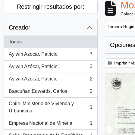
Mos
Restringir resultados por:
Colecc
Remove filter:
Creador
Tercera Región
Todos
Opciones
Aylwin Azocar, Patricio
7
, 7 resultados
Imprimir vi
Aylwin Azócar, Patricio1
3
, 3 resultados
Aylwin Azocar, Patricio
2
, 2 resultados
Bascuñan Edwards, Carlos
2
, 2 resultados
Chile. Ministerio de Vivienda y
1
, 1 resultados
Urbanismo
Empresa Nacional de Minería
1
, 1 resultados