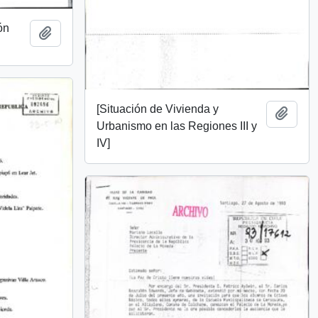
ón
Añadir al portapapeles
[Situación de Vivienda y
Añadi
Urbanismo en las Regiones III y
IV]