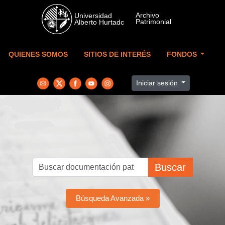
Skip to main content
QUIENES SOMOS
SITIOS DE INTERÉS
FONDOS
Iniciar sesión
Buscar
Búsqueda Avanzada »