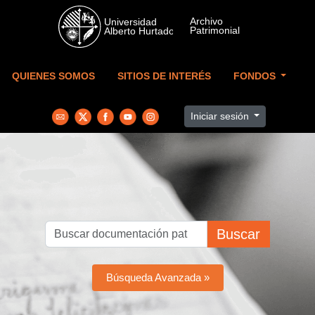
Skip to main content
QUIENES SOMOS
SITIOS DE INTERÉS
FONDOS
Iniciar sesión
Buscar
Búsqueda Avanzada »