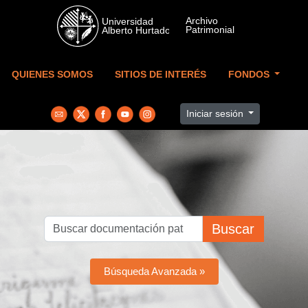
Skip to main content
QUIENES SOMOS
SITIOS DE INTERÉS
FONDOS
Iniciar sesión
Buscar
Búsqueda Avanzada »