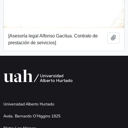
[Asesoría legal Alfonso Gacitua. Contrato de
Añadi
prestación de servicios]
Universidad Alberto Hurtado
Avda. Bernardo O’Higgins 1825
Metro Los Héroes