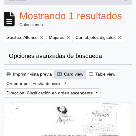
, 1 resultados
Mostrando 1 resultados
Colecciones
Remove filter:
Remove filter:
Remove filter:
Gacitua, Alfonso
Mujeres
Con objetos digitales
Opciones avanzadas de búsqueda
Imprimir vista previa
Card view
Table view
Ordenar por: Fecha de inicio
Dirección: Clasificación en orden ascendente