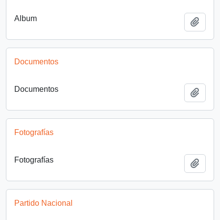
Album
Añadi
Documentos
Documentos
Añadi
Fotografías
Fotografías
Añadi
Partido Nacional