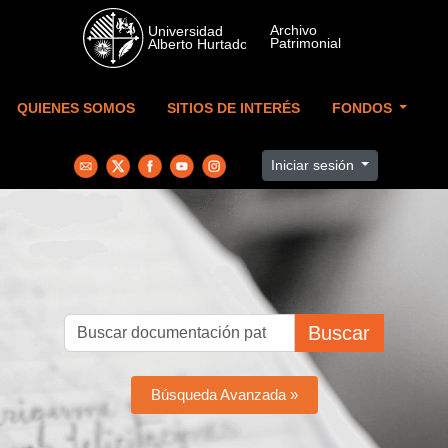
Skip to main content
QUIENES SOMOS
SITIOS DE INTERÉS
FONDOS
Iniciar sesión
Buscar
Búsqueda Avanzada »