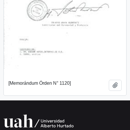
[Memorándum Órden N° 1120]
Añadi