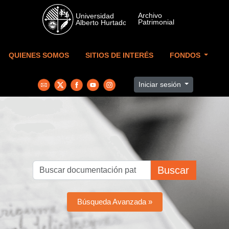
Skip to main content
QUIENES SOMOS
SITIOS DE INTERÉS
FONDOS
Iniciar sesión
Buscar
Búsqueda Avanzada »