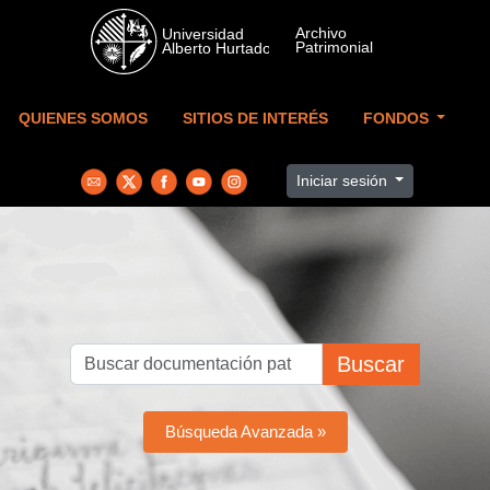
Skip to main content
QUIENES SOMOS
SITIOS DE INTERÉS
FONDOS
Iniciar sesión
Buscar
Búsqueda Avanzada »