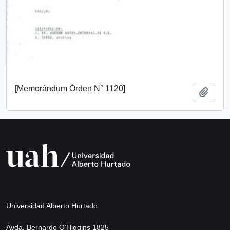
[Memorándum Órden N° 1120]
Añadi
Universidad Alberto Hurtado
Avda. Bernardo O’Higgins 1825