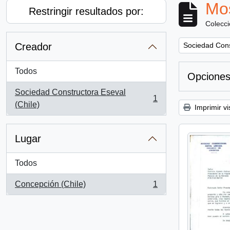
Mos
Restringir resultados por:
Colecc
Remove filter:
Creador
Sociedad Cons
Todos
Opciones
Sociedad Constructora Eseval
1
, 1 resultados
(Chile)
Imprimir vi
Lugar
Todos
Concepción (Chile)
1
, 1 resultados