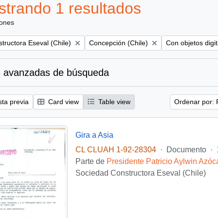
trando 1 resultados
iones
Remove filter:
Remove filter:
tructora Eseval (Chile)
Concepción (Chile)
Con objetos digit
 avanzadas de búsqueda
sta previa
Card view
Table view
Ordenar por: 
Gira a Asia
CL CLUAH 1-92-28304
·
Documento
·
Parte de
Presidente Patricio Aylwin Azóc
Sociedad Constructora Eseval (Chile)