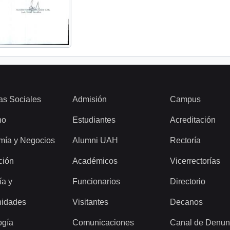
as Sociales
Admisión
Campus
ho
Estudiantes
Acreditación
mía y Negocios
Alumni UAH
Rectoría
ción
Académicos
Vicerrectorías
ía y
Funcionarios
Directorio
idades
Visitantes
Decanos
ogía
Comunicaciones
Canal de Denun