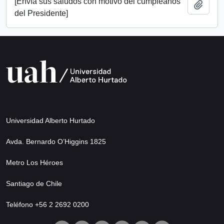
[Envía sus saludos con motivo del cumpleaños
Añadi
del Presidente]
Universidad Alberto Hurtado
Avda. Bernardo O’Higgins 1825
Metro Los Héroes
Santiago de Chile
Teléfono +56 2 2692 0200