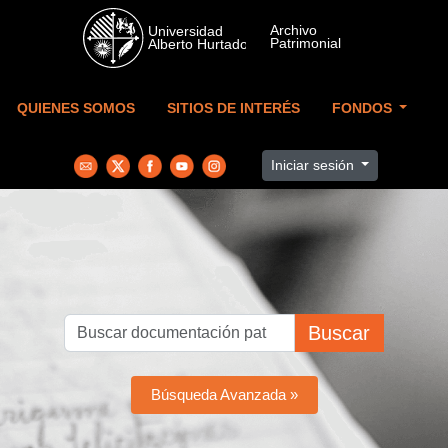
Skip to main content
QUIENES SOMOS
SITIOS DE INTERÉS
FONDOS
Iniciar sesión
Buscar
Búsqueda Avanzada »