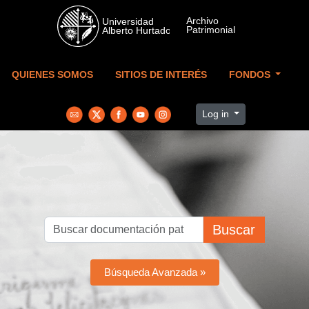
Skip to main content
QUIENES SOMOS
SITIOS DE INTERÉS
FONDOS
Log in
Buscar
Búsqueda Avanzada »