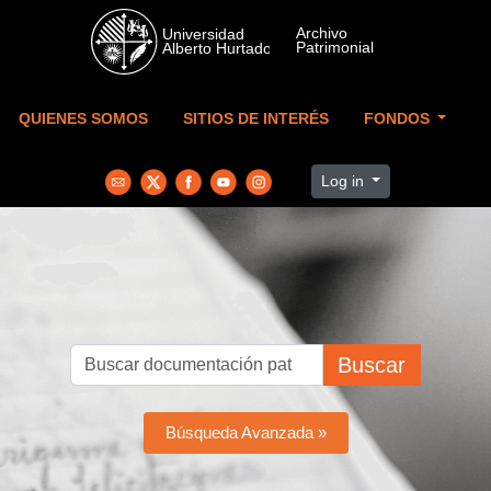
Skip to main content
QUIENES SOMOS
SITIOS DE INTERÉS
FONDOS
Log in
Buscar
Búsqueda Avanzada »