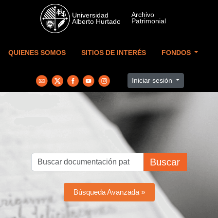
Skip to main content
QUIENES SOMOS
SITIOS DE INTERÉS
FONDOS
Iniciar sesión
Buscar
Búsqueda Avanzada »