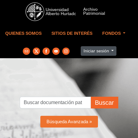
Skip to main content
QUIENES SOMOS
SITIOS DE INTERÉS
FONDOS
Iniciar sesión
Buscar
Búsqueda Avanzada »