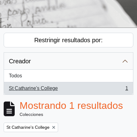
Restringir resultados por:
Creador
Todos
St Catharine's College
1
, 1 resultados
Mostrando 1 resultados
Colecciones
Remove filter:
St Catharine's College