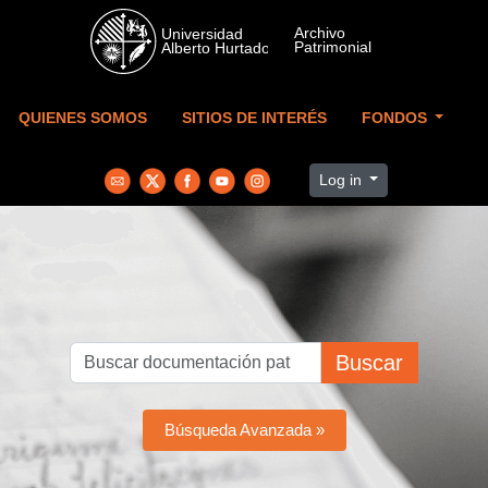
Skip to main content
QUIENES SOMOS
SITIOS DE INTERÉS
FONDOS
Log in
Buscar
Búsqueda Avanzada »