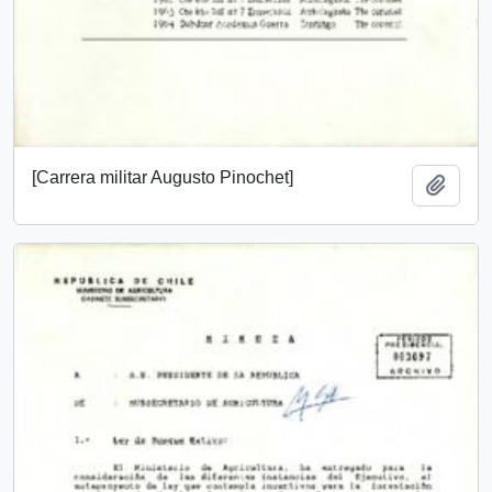
[Carrera militar Augusto Pinochet]
Añadi