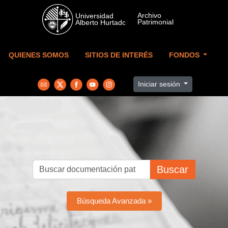
Skip to main content
QUIENES SOMOS
SITIOS DE INTERÉS
FONDOS
Iniciar sesión
Buscar
Búsqueda Avanzada »