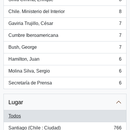
, 8 resultados
Chile. Ministerio del Interior
8
, 8 resultados
Gaviria Trujillo, César
7
, 7 resultados
Cumbre Iberoamericana
7
, 7 resultados
Bush, George
7
, 7 resultados
Hamilton, Juan
6
, 6 resultados
Molina Silva, Sergio
6
, 6 resultados
Secretaría de Prensa
6
, 6 resultados
Lugar
Todos
Santiago (Chile : Ciudad)
766