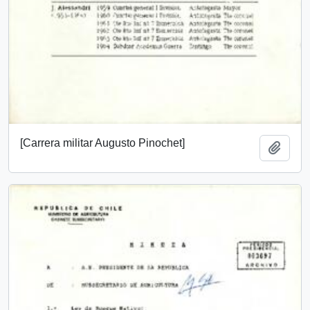
[Carrera militar Augusto Pinochet]
Añadi