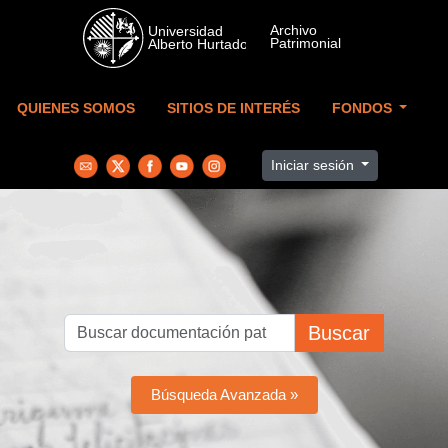
Skip to main content
QUIENES SOMOS
SITIOS DE INTERÉS
FONDOS
Iniciar sesión
Buscar
Búsqueda Avanzada »