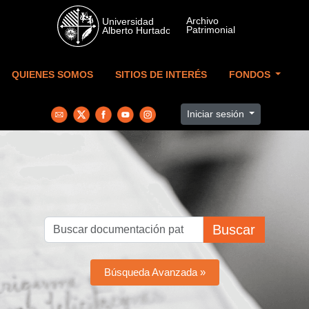
Skip to main content
QUIENES SOMOS
SITIOS DE INTERÉS
FONDOS
Iniciar sesión
Buscar
Búsqueda Avanzada »