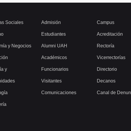
as Sociales
Admisión
Campus
ho
Estudiantes
Acreditación
mía y Negocios
Alumni UAH
Rectoría
ción
Académicos
Vicerrectorías
ía y
Funcionarios
Directorio
idades
Visitantes
Decanos
ogía
Comunicaciones
Canal de Denun
ería