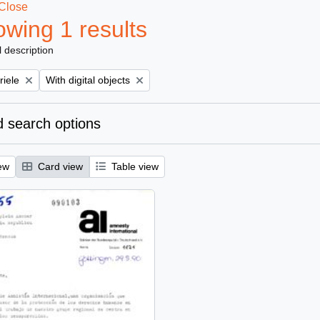
Close
wing 1 results
l description
Remove filter:
riele
With digital objects
 search options
ew
Card view
Table view