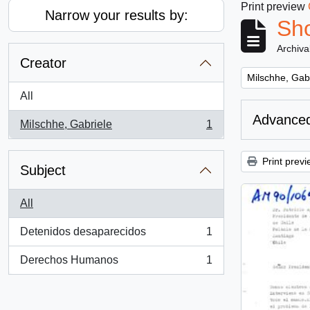
Print preview
Narrow your results by:
Sho
Archiva
Creator
Remove filter:
Milschhe, Gab
All
Advanced
Milschhe, Gabriele
1
, 1 results
Print previ
Subject
All
Detenidos desaparecidos
1
, 1 results
Derechos Humanos
1
, 1 results