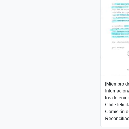
[Miembro d
Internacion
los detenid
Chile felici
Comisión d
Reconciliac