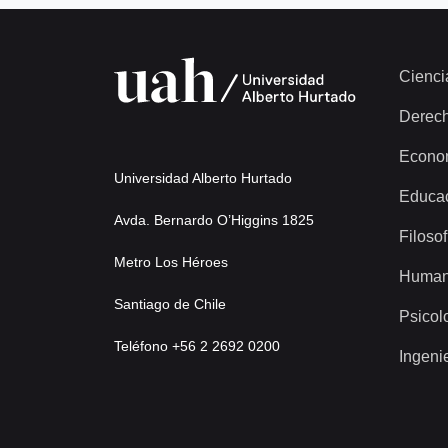
Cienci
Derec
Econo
Universidad Alberto Hurtado
Educa
Avda. Bernardo O’Higgins 1825
Filosof
Metro Los Héroes
Human
Santiago de Chile
Psicol
Teléfono +56 2 2692 0200
Ingeni