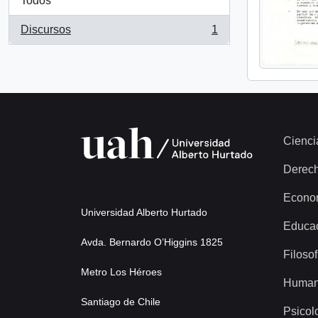
Todos
Discursos
1
, 1 resultados
Cienci
Derec
Econo
Universidad Alberto Hurtado
Educa
Avda. Bernardo O’Higgins 1825
Filosof
Metro Los Héroes
Human
Santiago de Chile
Psicol