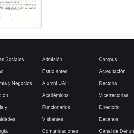
as Sociales
Admisión
Campus
ho
Estudiantes
Acreditación
mía y Negocios
Alumni UAH
Rectoría
ción
Académicos
Vicerrectorías
ía y
Funcionarios
Directorio
idades
Visitantes
Decanos
ogía
Comunicaciones
Canal de Denun