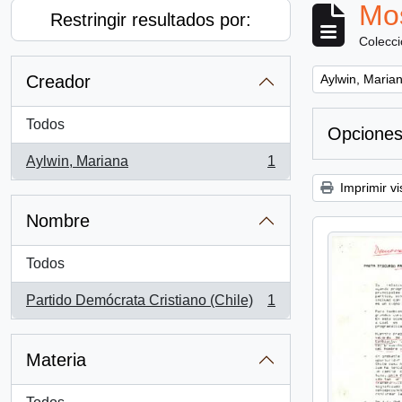
Mos
Restringir resultados por:
Colecc
Remove filter:
Creador
Aylwin, Maria
Todos
Opciones
Aylwin, Mariana
1
, 1 resultados
Imprimir vi
Nombre
Todos
Partido Demócrata Cristiano (Chile)
1
, 1 resultados
Materia