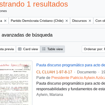
trando 1 resultados
iones
Remove filter:
Remove filter:
Remove
na
Partido Demócrata Cristiano (Chile)
Discursos
Con ob
 avanzadas de búsqueda
sta previa
Card view
Table view
Ordenar por: 
Pauta discurso programático para acto de
CL CLUAH 1-97-8-17
·
Documento
·
19
Parte de
Presidente Patricio Aylwin Azóc
Pauta discurso programático para acto de
responsabilidades y fundamentos de esta 
Aylwin, Mariana