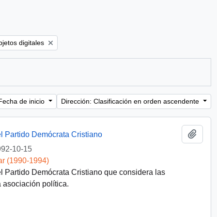
 filter:
jetos digitales
Fecha de inicio
Dirección: Clasificación en orden ascendente
Añadi
l Partido Demócrata Cristiano
92-10-15
ar (1990-1994)
l Partido Demócrata Cristiano que considera las
asociación política.