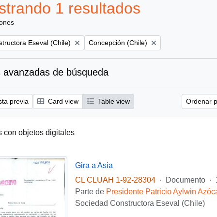
trando 1 resultados
iones
Remove filter:
tructora Eseval (Chile)
Concepción (Chile)
 avanzadas de búsqueda
sta previa
Card view
Table view
Ordenar p
s con objetos digitales
Gira a Asia
CL CLUAH 1-92-28304
·
Documento
·
Parte de
Presidente Patricio Aylwin Azóc
Sociedad Constructora Eseval (Chile)