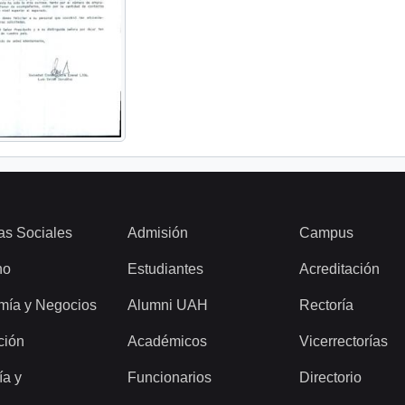
as Sociales
Admisión
Campus
ho
Estudiantes
Acreditación
mía y Negocios
Alumni UAH
Rectoría
ción
Académicos
Vicerrectorías
ía y
Funcionarios
Directorio