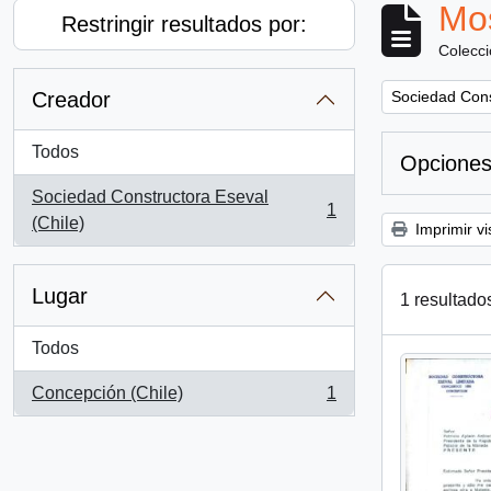
Mos
Restringir resultados por:
Colecc
Remove filter:
Creador
Sociedad Cons
Todos
Opciones
Sociedad Constructora Eseval
1
, 1 resultados
(Chile)
Imprimir vi
Lugar
1 resultado
Todos
Concepción (Chile)
1
, 1 resultados