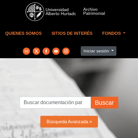
Skip to main content
QUIENES SOMOS
SITIOS DE INTERÉS
FONDOS
Iniciar sesión
Buscar
Búsqueda Avanzada »