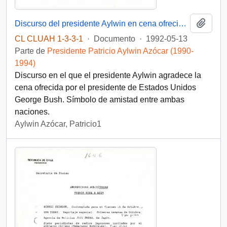
Añadi
Discurso del presidente Aylwin en cena ofrecida por el presidente de Estados Unidos, D. George Bush
CL CLUAH 1-3-3-1
·
Documento
·
1992-05-13
Parte de
Presidente Patricio Aylwin Azócar (1990-
1994)
Discurso en el que el presidente Aylwin agradece la
cena ofrecida por el presidente de Estados Unidos
George Bush. Símbolo de amistad entre ambas
naciones.
Aylwin Azócar, Patricio1