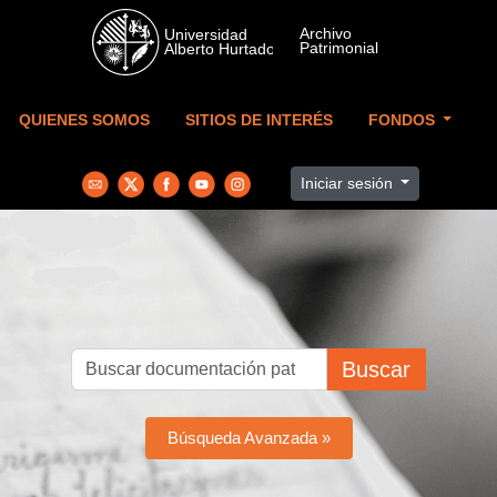
Skip to main content
QUIENES SOMOS
SITIOS DE INTERÉS
FONDOS
Iniciar sesión
Buscar
Búsqueda Avanzada »