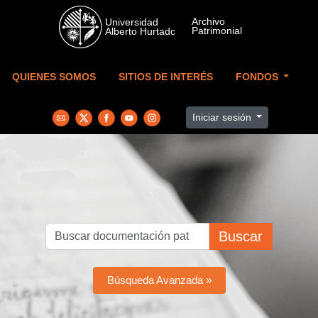
Skip to main content
QUIENES SOMOS
SITIOS DE INTERÉS
FONDOS
Iniciar sesión
Buscar
Búsqueda Avanzada »