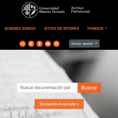
Skip to main content
QUIENES SOMOS
SITIOS DE INTERÉS
FONDOS
Iniciar sesión
Buscar
Búsqueda Avanzada »