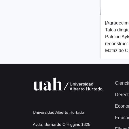
[Agradecim
Talca dirig
Patricio Ay
reconstrucc
Matriz de C
Cienci
Derec
Econo
Universidad Alberto Hurtado
Educa
Avda. Bernardo O’Higgins 1825