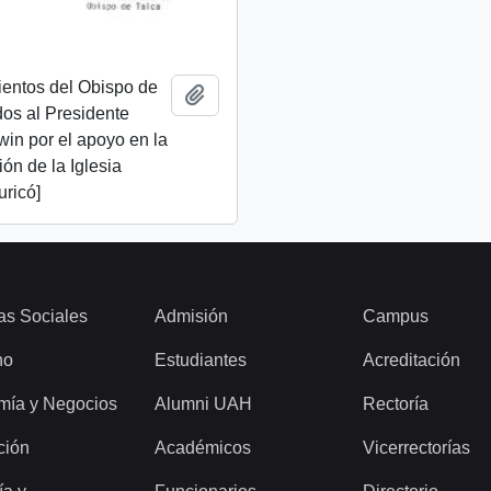
ientos del Obispo de
Add to clipboard
idos al Presidente
lwin por el apoyo en la
ión de la Iglesia
uricó]
as Sociales
Admisión
Campus
ho
Estudiantes
Acreditación
mía y Negocios
Alumni UAH
Rectoría
ción
Académicos
Vicerrectorías