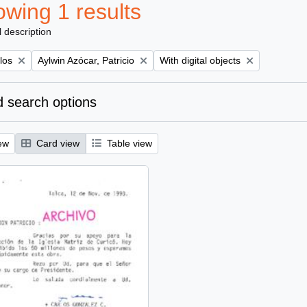
wing 1 results
l description
Remove filter:
Remove filter:
los
Aylwin Azócar, Patricio
With digital objects
 search options
ew
Card view
Table view