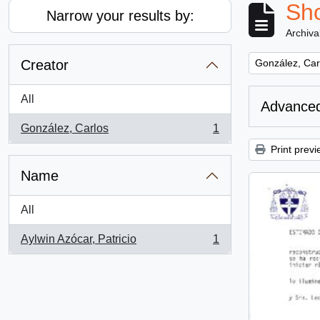
Sho
Narrow your results by:
Archiva
Remove filter:
Creator
González, Car
All
Advanced
González, Carlos
1
, 1 results
Print previ
Name
All
Aylwin Azócar, Patricio
1
, 1 results