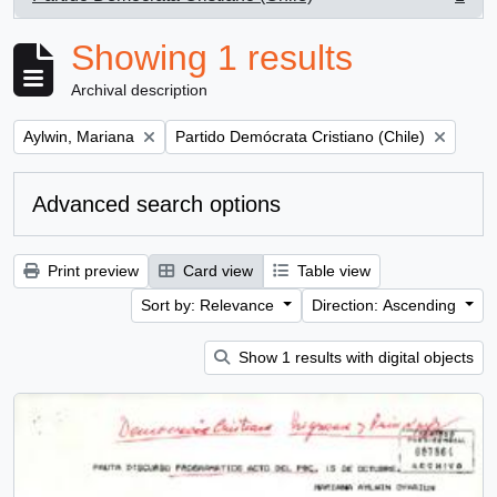
, 1 results
Showing 1 results
Archival description
Remove filter:
Remove filter:
Aylwin, Mariana
Partido Demócrata Cristiano (Chile)
Advanced search options
Print preview
Card view
Table view
Sort by: Relevance
Direction: Ascending
Show 1 results with digital objects