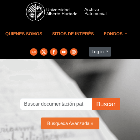
Skip to main content
QUIENES SOMOS
SITIOS DE INTERÉS
FONDOS
Log in
Buscar
Búsqueda Avanzada »