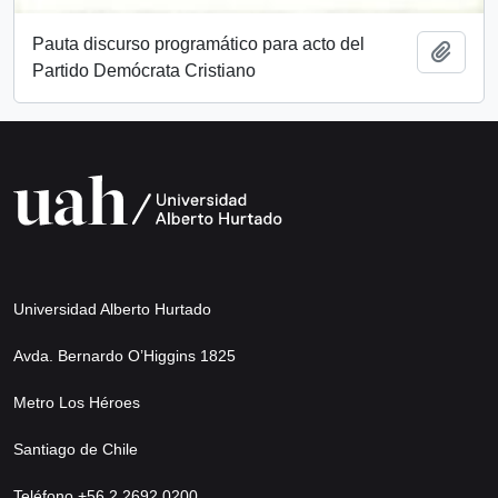
Pauta discurso programático para acto del
Add t
Partido Demócrata Cristiano
Universidad Alberto Hurtado
Avda. Bernardo O’Higgins 1825
Metro Los Héroes
Santiago de Chile
Teléfono +56 2 2692 0200