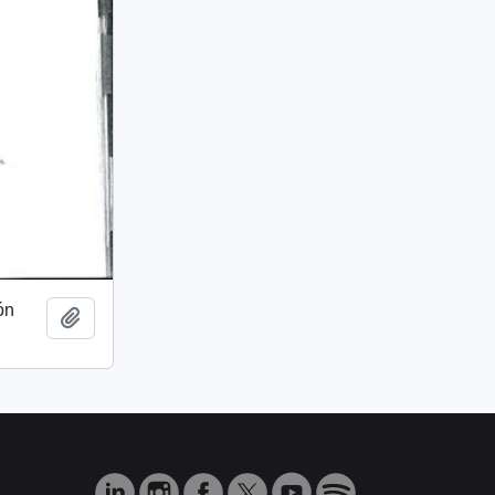
ón
Añadir al portapapeles