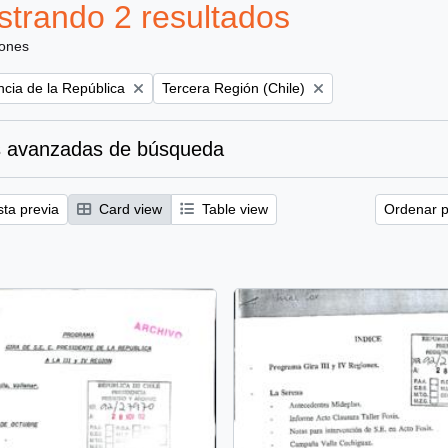
trando 2 resultados
iones
Remove filter:
ncia de la República
Tercera Región (Chile)
 avanzadas de búsqueda
sta previa
Card view
Table view
Ordenar p