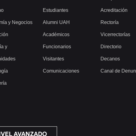
ho
Estudiantes
Acreditación
mía y Negocios
Alumni UAH
Rectoría
ción
Académicos
Vicerrectorías
ía y
Funcionarios
Directorio
idades
Visitantes
Decanos
ogía
Comunicaciones
Canal de Denun
ería