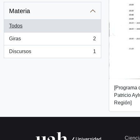
Materia
Todos
Giras
2
, 2 resultados
Discursos
1
, 1 resultados
[Programa d
Patricio Aylw
Región]
Cienci