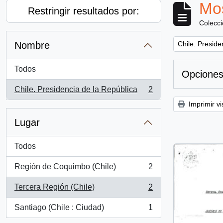
Mos
Restringir resultados por:
Colecc
Remove filter:
Nombre
Chile. Preside
Todos
Opciones
Chile. Presidencia de la República
2
, 2 resultados
Imprimir vi
Lugar
Todos
Región de Coquimbo (Chile)
2
, 2 resultados
Tercera Región (Chile)
2
, 2 resultados
Santiago (Chile : Ciudad)
1
, 1 resultados