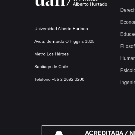
Derec
Econo
Universidad Alberto Hurtado
Educa
Avda. Bernardo O’Higgins 1825
Filosof
Metro Los Héroes
Human
Santiago de Chile
Psicol
Teléfono +56 2 2692 0200
Ingeni