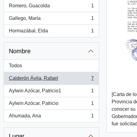
Romero, Guacolda
1
, 1 resultados
Gallego, María
1
, 1 resultados
Hormazábal, Elda
1
, 1 resultados
Nombre
Todos
Calderón Ávila, Rafael
7
, 7 resultados
Aylwin Azócar, Patricio1
1
, 1 resultados
[Carta de l
Provincia d
Aylwin Azócar, Patricio
1
, 1 resultados
conocer su 
Ahumada, Ana
1
Gobernador 
, 1 resultados
fue solicita
Lugar