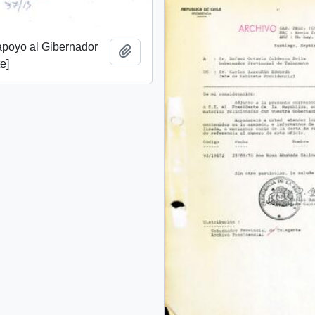
apoyo al Gibernador
Añadir al portapapeles
e]