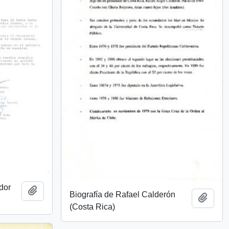
dor
Añadir al portapapeles
Biografía de Rafael Calderón
Añadi
(Costa Rica)