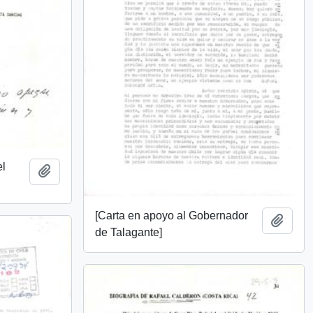
el
Añadir al portapapeles
[Carta en apoyo al Gobernador
Añadi
de Talagante]