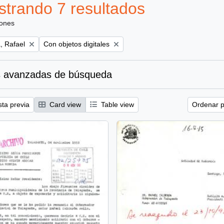
trando 7 resultados
iones
Remove filter:
, Rafael
Con objetos digitales
 avanzadas de búsqueda
sta previa
Card view
Table view
Ordenar p