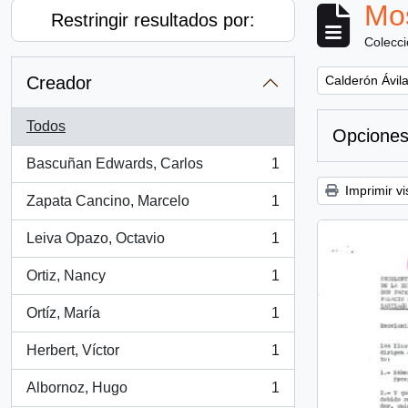
Mos
Restringir resultados por:
Colecc
Remove filter:
Creador
Calderón Ávila
Todos
Opciones
Bascuñan Edwards, Carlos
1
, 1 resultados
Imprimir vi
Zapata Cancino, Marcelo
1
, 1 resultados
Leiva Opazo, Octavio
1
, 1 resultados
Ortiz, Nancy
1
, 1 resultados
Ortíz, María
1
, 1 resultados
Herbert, Víctor
1
, 1 resultados
Albornoz, Hugo
1
, 1 resultados