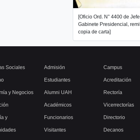
[Oficio Ord. N° 4400 de Jef
Gabinete Presidencial, remi
copia de carta]
as Sociales
Admisión
Campus
ho
Estudiantes
Acreditación
mía y Negocios
Alumni UAH
Rectoría
ción
Académicos
Vicerrectorías
ía y
Funcionarios
Directorio
idades
Visitantes
Decanos