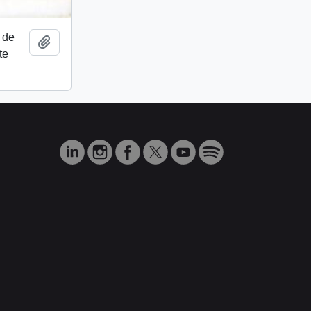
e de
Añadir al portapapeles
te