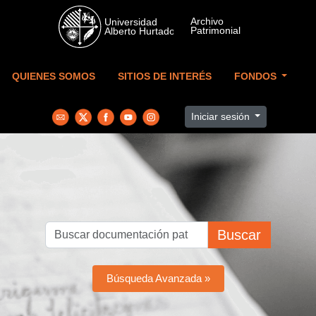
Skip to main content
QUIENES SOMOS
SITIOS DE INTERÉS
FONDOS
Iniciar sesión
Buscar
Búsqueda Avanzada »