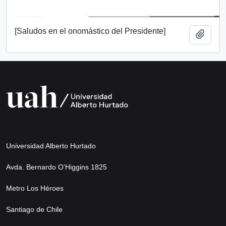
[Saludos en el onomástico del Presidente]
Añadi
Universidad Alberto Hurtado
Avda. Bernardo O’Higgins 1825
Metro Los Héroes
Santiago de Chile