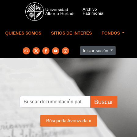
Skip to main content
QUIENES SOMOS
SITIOS DE INTERÉS
FONDOS
Iniciar sesión
Buscar
Búsqueda Avanzada »