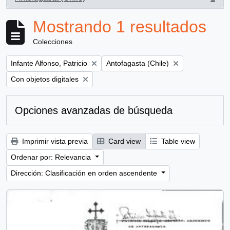
, 1 resultados
Mostrando 1 resultados
Colecciones
Remove filter:
Remove filter:
Infante Alfonso, Patricio
Antofagasta (Chile)
Remove filter:
Con objetos digitales
Opciones avanzadas de búsqueda
Imprimir vista previa
Card view
Table view
Ordenar por: Relevancia
Dirección: Clasificación en orden ascendente