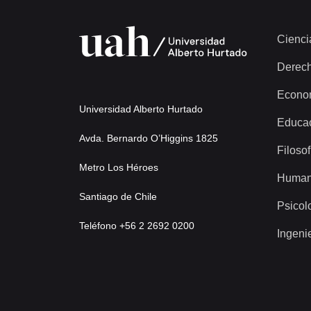
Cienci
Derec
Econo
Universidad Alberto Hurtado
Educa
Avda. Bernardo O’Higgins 1825
Filosof
Metro Los Héroes
Human
Santiago de Chile
Psicol
Teléfono +56 2 2692 0200
Ingeni