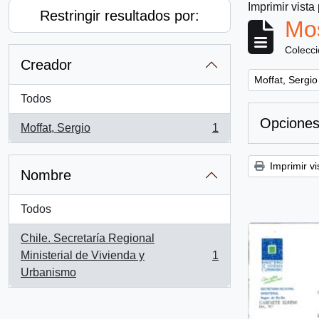
Imprimir vista
Restringir resultados por:
Mos
Colecc
Creador
Remove filter:
Moffat, Sergio
Todos
Opciones
Moffat, Sergio
1
, 1 resultados
Imprimir vi
Nombre
Todos
Chile. Secretaría Regional
Ministerial de Vivienda y
1
, 1 resultados
Urbanismo