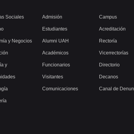
as Sociales
Admisión
Campus
ho
Estudiantes
Acreditación
mía y Negocios
Alumni UAH
Rectoría
ción
Académicos
Vicerrectorías
ía y
Funcionarios
Directorio
idades
Visitantes
Decanos
ogía
Comunicaciones
Canal de Denun
ería