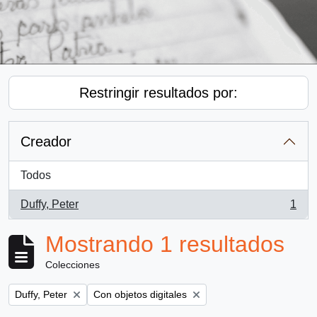
Restringir resultados por:
Creador
Todos
Duffy, Peter
1
, 1 resultados
Mostrando 1 resultados
Colecciones
Remove filter:
Remove filter:
Duffy, Peter
Con objetos digitales