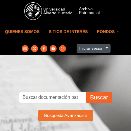
Skip to main content
QUIENES SOMOS
SITIOS DE INTERÉS
FONDOS
Iniciar sesión
Buscar
Búsqueda Avanzada »