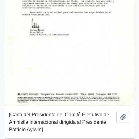
[Carta del Presidente del Comité Ejecutivo de
Añadi
Amnistía Internacional dirigida al Presidente
Patricio Aylwin]