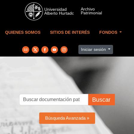
Skip to main content
QUIENES SOMOS
SITIOS DE INTERÉS
FONDOS
Iniciar sesión
Buscar
Búsqueda Avanzada »