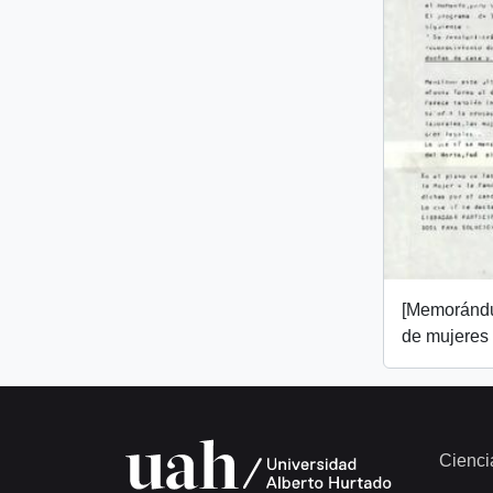
[Memorándu
de mujeres
Cienci