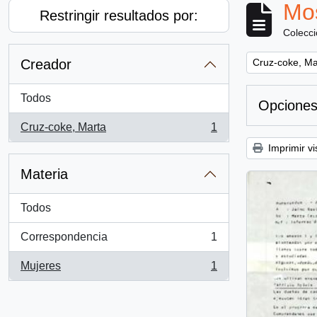
Mos
Restringir resultados por:
Colecc
Remove filter:
Creador
Cruz-coke, Ma
Todos
Opciones
Cruz-coke, Marta
1
, 1 resultados
Imprimir vi
Materia
Todos
Correspondencia
1
, 1 resultados
Mujeres
1
, 1 resultados