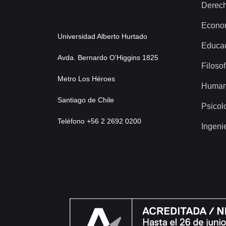
Derec
Econo
Universidad Alberto Hurtado
Educa
Avda. Bernardo O’Higgins 1825
Filosof
Metro Los Héroes
Human
Santiago de Chile
Psicol
Teléfono +56 2 2692 0200
Ingeni