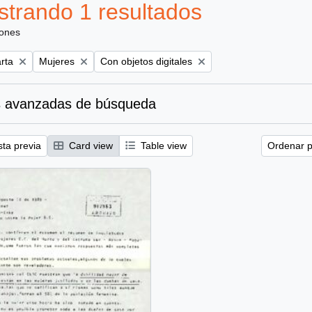
trando 1 resultados
iones
Remove filter:
Remove filter:
rta
Mujeres
Con objetos digitales
 avanzadas de búsqueda
sta previa
Card view
Table view
Ordenar p