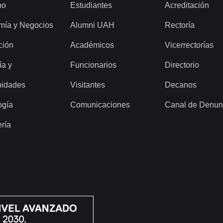
ho
Estudiantes
Acreditación
mía y Negocios
Alumni UAH
Rectoría
ción
Académicos
Vicerrectorías
ía y
Funcionarios
Directorio
idades
Visitantes
Decanos
ogía
Comunicaciones
Canal de Denun
ería