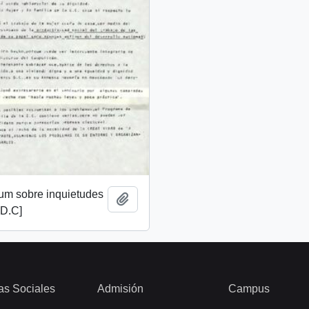
m sobre inquietudes
Añadir al portapapeles
 D.C]
as Sociales
Admisión
Campus