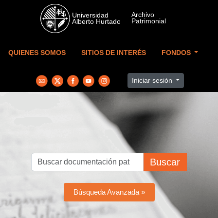
Skip to main content
QUIENES SOMOS
SITIOS DE INTERÉS
FONDOS
Iniciar sesión
Buscar
Búsqueda Avanzada »