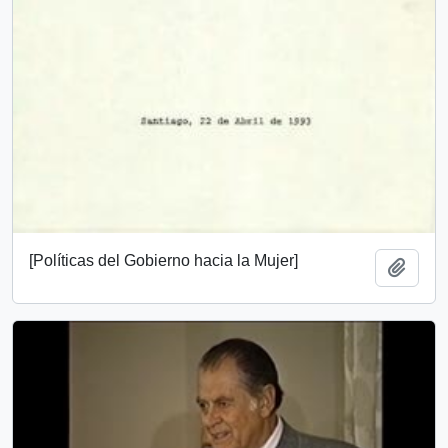
[Políticas del Gobierno hacia la Mujer]
Añadi