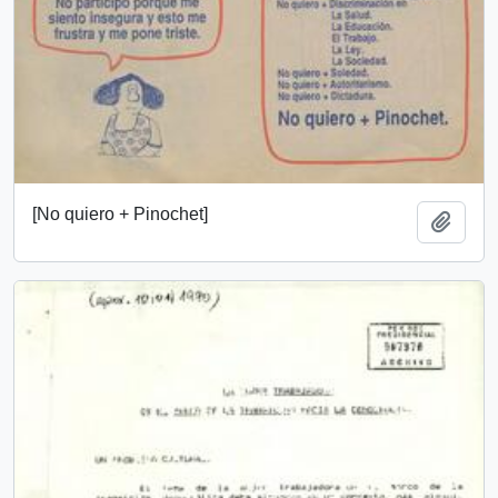
[No quiero + Pinochet]
Añadi