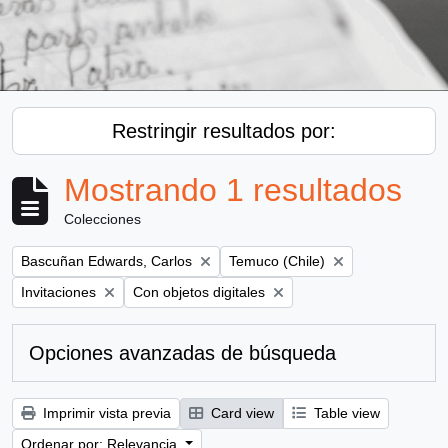
Restringir resultados por:
Mostrando 1 resultados
Colecciones
Remove filter:
Remove filter:
Bascuñan Edwards, Carlos
Temuco (Chile)
Remove filter:
Remove filter:
Invitaciones
Con objetos digitales
Opciones avanzadas de búsqueda
Imprimir vista previa
Card view
Table view
Ordenar por: Relevancia