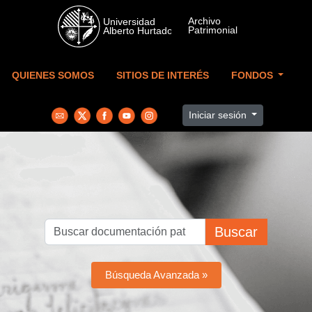
Skip to main content
QUIENES SOMOS
SITIOS DE INTERÉS
FONDOS
Iniciar sesión
Buscar
Búsqueda Avanzada »