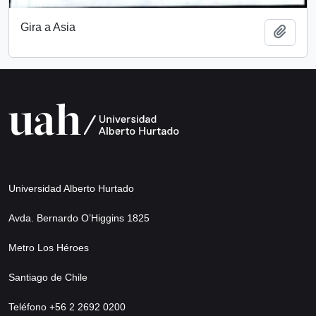
Gira a Asia
Add t
Universidad Alberto Hurtado
Avda. Bernardo O’Higgins 1825
Metro Los Héroes
Santiago de Chile
Teléfono +56 2 2692 0200