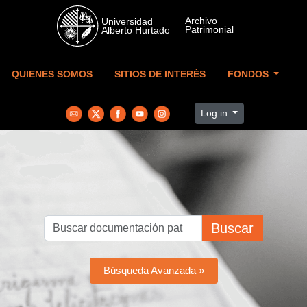
Skip to main content
QUIENES SOMOS
SITIOS DE INTERÉS
FONDOS
Log in
Buscar
Búsqueda Avanzada »