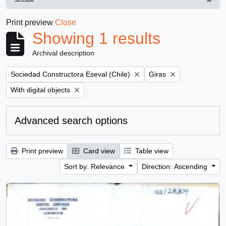
, 1 results
Print preview
Close
Showing 1 results
Archival description
Remove filter:
Remove filter:
Sociedad Constructora Eseval (Chile)
Giras
Remove filter:
With digital objects
Advanced search options
Print preview
Card view
Table view
Sort by: Relevance
Direction: Ascending