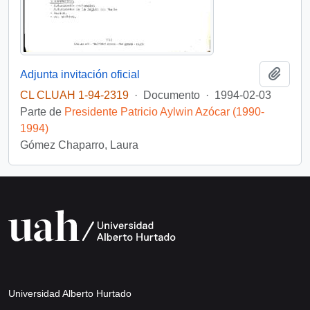
Añadi
Adjunta invitación oficial
CL CLUAH 1-94-2319
·
Documento
·
1994-02-03
Parte de
Presidente Patricio Aylwin Azócar (1990-
1994)
Gómez Chaparro, Laura
Universidad Alberto Hurtado