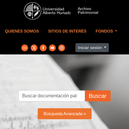
Skip to main content
QUIENES SOMOS
SITIOS DE INTERÉS
FONDOS
Iniciar sesión
Buscar
Búsqueda Avanzada »