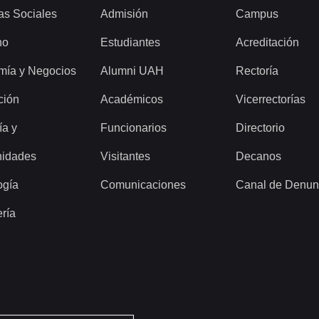
as Sociales
Admisión
Campus
ho
Estudiantes
Acreditación
mía y Negocios
Alumni UAH
Rectoría
ción
Académicos
Vicerrectorías
ía y
Funcionarios
Directorio
idades
Visitantes
Decanos
ogía
Comunicaciones
Canal de Denun
ería