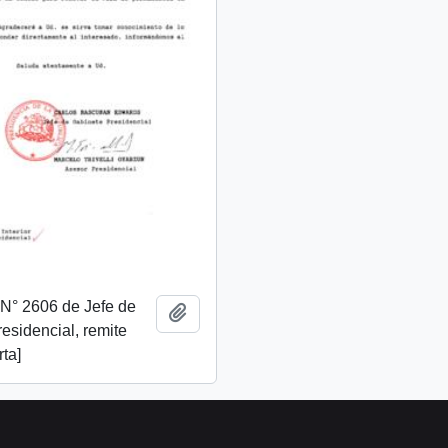
. N° 2606 de Jefe de
Añadir al portapapeles
esidencial, remite
rta]