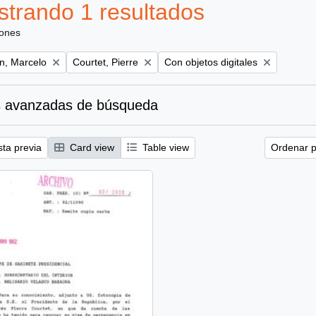
trando 1 resultados
iones
Remove filter:
Remove filter:
ún, Marcelo
Courtet, Pierre
Con objetos digitales
 avanzadas de búsqueda
sta previa
Card view
Table view
Ordenar p