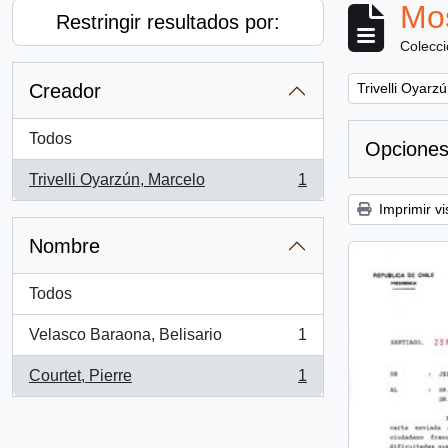
Mos
Restringir resultados por:
Colecc
Remove filter:
Creador
Trivelli Oyarz
Todos
Opciones
Trivelli Oyarzún, Marcelo
1
, 1 resultados
Imprimir vi
Nombre
Todos
Velasco Baraona, Belisario
1
, 1 resultados
Courtet, Pierre
1
, 1 resultados