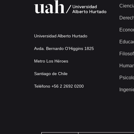
Cienci
Derec
Econo
Universidad Alberto Hurtado
Educa
Avda. Bernardo O’Higgins 1825
Filosof
Metro Los Héroes
Human
Santiago de Chile
Psicol
Teléfono +56 2 2692 0200
Ingeni