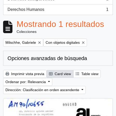
, 1 resultados
Derechos Humanos
1
, 1 resultados
Mostrando 1 resultados
Colecciones
Remove filter:
Remove filter:
Milschhe, Gabriele
Con objetos digitales
Opciones avanzadas de búsqueda
Imprimir vista previa
Card view
Table view
Ordenar por: Relevancia
Dirección: Clasificación en orden ascendente