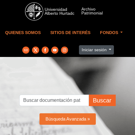
Skip to main content
QUIENES SOMOS
SITIOS DE INTERÉS
FONDOS
Iniciar sesión
Buscar
Búsqueda Avanzada »