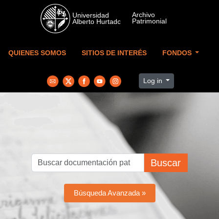
Skip to main content
QUIENES SOMOS
SITIOS DE INTERÉS
FONDOS
Log in
Buscar
Búsqueda Avanzada »