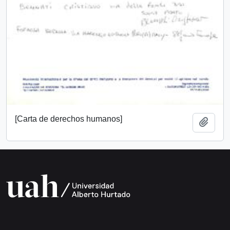
[Carta de derechos humanos]
Add t