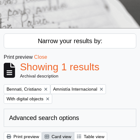
Narrow your results by:
Print preview
Close
Showing 1 results
Archival description
Remove filter:
Remove filter:
Bennati, Cristiano
Amnistía Internacional
Remove filter:
With digital objects
Advanced search options
Print preview
Card view
Table view